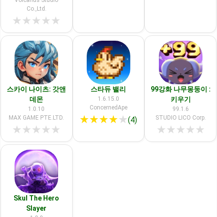
Volcanus Studio
Co.,Ltd.
★
★
★
★
★
스카이 나이츠: 갓앤
스타듀 밸리
99강화 나무몽둥이 :
데몬
1.6.15.0
키우기
ConcernedApe
1.0.10
99.1.6
★
★
★
★
★
MAX GAME PTE.LTD.
STUDIO LICO Corp.
(4)
★
★
★
★
★
★
★
★
★
★
Skul The Hero
Slayer