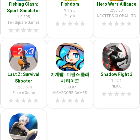
Fishing Clash:
Fishdom
Hero Wars Alliance
Sport Simulator
9.1.2.0
1.253.001
Playrix
NEXTERS GLOBAL LTD
1.0.395
★
★
★
★
★
★
★
★
★
★
Ten Square Games
★
★
★
★
★
Last Z: Survival
이계밥 : 디펜스 클래
Shadow Fight 3
Shooter
시 타이쿤
1.42.1
NEKKI
1.250.673
0.08.87
★
★
★
★
★
Florere Game
HIGHSCORE GAMES
★
★
★
★
★
★
★
★
★
★