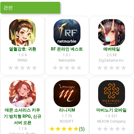
관련
열혈강호: 귀환
RF 온라인 넥스트
에버테일
1.0.4
1.0.1
2.0.98
9RING
Netmarble
ZigZaGame Inc.
★
★
★
★
★
★
★
★
★
★
★
★
★
★
★
데몬 소서리스 키우
리니지M
마비노기 모바일
기:방치형 RPG, 신규
1.7.76
1.0.321
NCSOFT
NEXON Company
서버 오픈
★
★
★
★
★
★
★
★
★
★
(5)
1.1.8