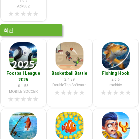
1.0.9
ApkS82
★
★
★
★
★
최신
Football League
Basketball Battle
Fishing Hook
2025
2.4.39
2.6.6
DoubleTap Software
mobirix
0.1.55
★
★
★
★
★
★
★
★
★
★
MOBILE SOCCER
★
★
★
★
★