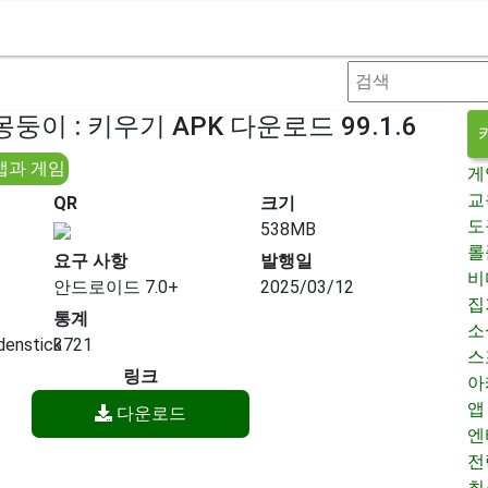
둥이 : 키우기 APK 다운로드 99.1.6
앱과 게임
게
교
QR
크기
도
538MB
롤
요구 사항
발행일
비
안드로이드 7.0+
2025/03/12
집
통계
소
denstick
3721
스
링크
아
앱
다운로드
엔
전
최