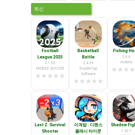
최신
Football
Basketball
Fishing H
League 2025
Battle
2.6.6
mobirix
0.1.55
2.4.39
★
★
★
MOBILE SOCCER
DoubleTap
Software
★
★
★
★
★
★
★
★
★
★
Last Z: Survival
이계밥 : 디펜스
Shadow Fig
Shooter
클래시 타이쿤
1.42.1