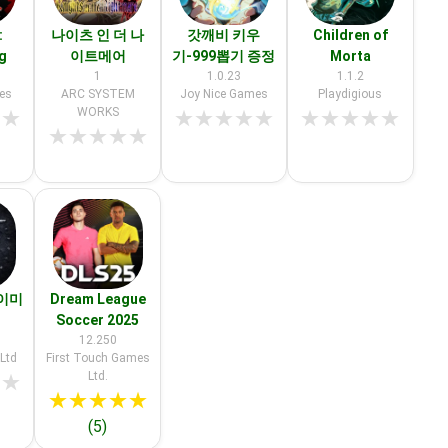
:
나이츠 인 더 나
갓깨비 키우
Children of
g
이트메어
기-999뽑기 증정
Morta
1
1.0.23
1.1.2
es
ARC SYSTEM
Joy Nice Games
Playdigious
WORKS
★
★
★
★
★
★
★
★
★
★
★
★
★
★
★
★
★
이미
Dream League
Soccer 2025
12.250
Ltd
First Touch Games
Ltd.
★
★
★
★
★
★
★
(5)