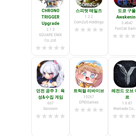
CHRONO
스피릿 테일즈
도쿄 구울
TRIGGER
1.2.2
Awakenin
Com2uS Holdings
Upgrade
3.4947
★
★
★
★
★
FunCat Gam
2.1.3
★
★
★
SQUARE ENIX
Co.,Ltd.
★
★
★
★
★
던전 공주 3 : 육
트릭컬 리바이브
레전드 오브 
성&수집 게임
10267
르
EPIDGames
607
1.0.87
★
★
★
★
★
Ssicosm
Wemade Co., 
★
★
★
★
★
★
★
★