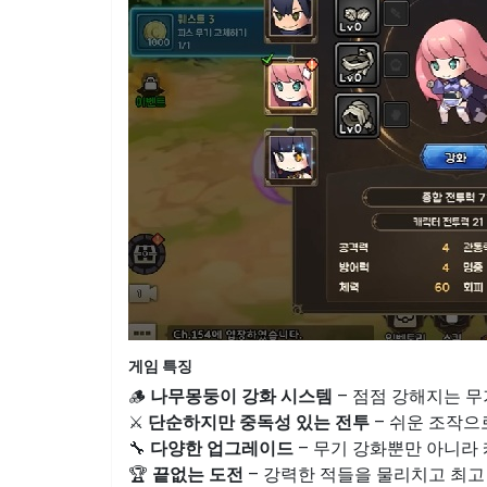
게임 특징
🪵
나무몽둥이 강화 시스템
– 점점 강해지는 
⚔
단순하지만 중독성 있는 전투
– 쉬운 조작으
🔧
다양한 업그레이드
– 무기 강화뿐만 아니라 
🏆
끝없는 도전
– 강력한 적들을 물리치고 최고