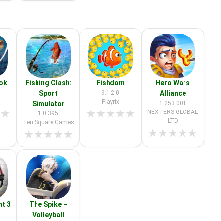
ook
Fishing Clash:
Fishdom
Hero Wars
Sport
9.1.2.0
Alliance
Playrix
Simulator
1.253.001
★
★
★
★
★
★
★
NEXTERS GLOBAL
1.0.395
LTD
Ten Square Games
★
★
★
★
★
★
★
★
★
★
ht 3
The Spike –
Volleyball