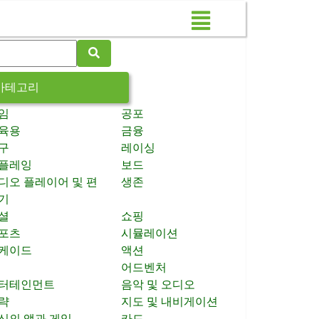
카테고리
임
공포
육용
금융
구
레이싱
플레잉
보드
디오 플레이어 및 편
생존
기
셜
쇼핑
포츠
시뮬레이션
케이드
액션
어드벤처
터테인먼트
음악 및 오디오
략
지도 및 내비게이션
신의 앱과 게임
카드