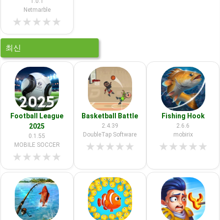
1.0.1
Netmarble
★
★
★
★
★
최신
Football League
Basketball Battle
Fishing Hook
2025
2.4.39
2.6.6
DoubleTap Software
mobirix
0.1.55
★
★
★
★
★
★
★
★
★
★
MOBILE SOCCER
★
★
★
★
★