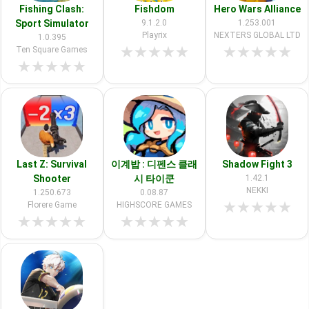
Fishing Clash:
Fishdom
Hero Wars Alliance
Sport Simulator
9.1.2.0
1.253.001
Playrix
NEXTERS GLOBAL LTD
1.0.395
★
★
★
★
★
★
★
★
★
★
Ten Square Games
★
★
★
★
★
Last Z: Survival
이계밥 : 디펜스 클래
Shadow Fight 3
Shooter
시 타이쿤
1.42.1
NEKKI
1.250.673
0.08.87
★
★
★
★
★
Florere Game
HIGHSCORE GAMES
★
★
★
★
★
★
★
★
★
★