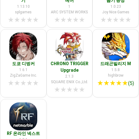
기
메어
뽑기 증정
1.13.10
1
1.0.23
splgames
ARC SYSTEM WORKS
Joy Nice Games
★
★
★
★
★
★
★
★
★
★
★
★
★
★
★
도쿄 디벙커
CHRONO TRIGGER
드래곤빌리지 M
1.6.1
Upgrade
1.5.8
ZigZaGame Inc.
highbrow
2.1.3
★
★
★
★
★
★
★
★
★
★
SQUARE ENIX Co.,Ltd.
(5)
★
★
★
★
★
RF 온라인 넥스트