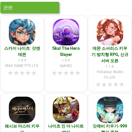
관련
스카이 나이츠: 갓앤
Skul The Hero
데몬 소서리스 키우
데몬
Slayer
기:방치형 RPG, 신규
1.0.9
1.0.9
서버 오픈
MAX GAME PTE.LTD.
ApkS82
1.1.8
★
★
★
★
★
★
★
★
★
★
Volcanus Studio
Co.,Ltd.
★
★
★
★
★
패시브 마스터 키우
나이츠 인 더 나이트
갓깨비 키우기-999